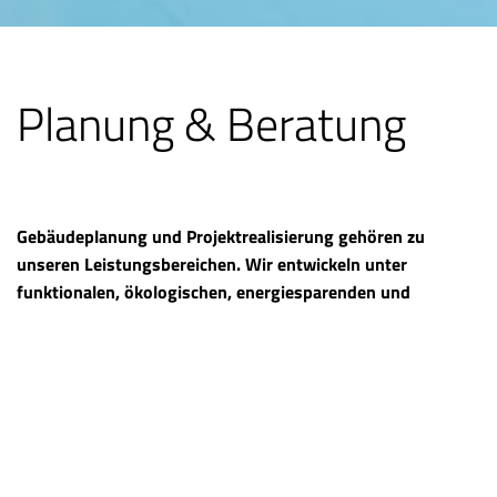
Planung & Beratung
Gebäudeplanung und Projektrealisierung gehören zu
unseren Leistungsbereichen. Wir entwickeln unter
funktionalen, ökologischen, energiesparenden und
wirtschaftlichen Gesichtspunkten zukunftweisende
Gebäude. Dabei spielen Machbarkeit, Baukosten,
Energieeffizienz und natürlich Kreativität die
entscheidenden Rollen.
Die Planungen entstehen im gründlichen Dialog mit dem
Bauherrn unter Berücksichtigung von kostensparenden und